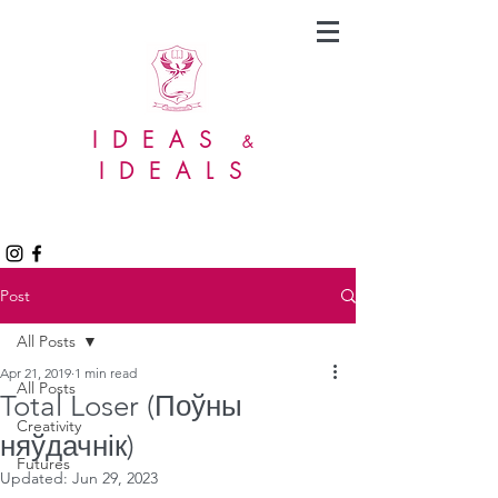
IDEAS
&
IDEALS
Post
All Posts
Apr 21, 2019
1 min read
All Posts
Total Loser (Поўны
Creativity
няўдачнік)
Futures
Updated:
Jun 29, 2023