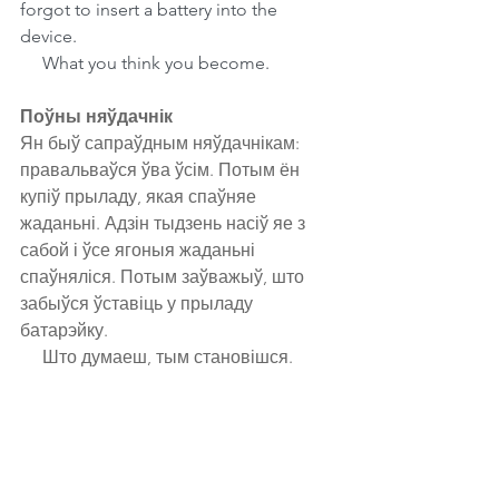
forgot to insert a battery into the 
device.
     What you think you become.
Поўны няўдачнік
Ян быў сапраўдным няўдачнікам: 
правальваўся ўва ўсім. Потым ён 
купіў прыладу, якая спаўняе 
жаданьні. Адзін тыдзень насіў яе з 
сабой і ўсе ягоныя жаданьні 
спаўняліся. Потым заўважыў, што 
забыўся ўставіць у прыладу 
батарэйку.
     Што думаеш, тым становішся.